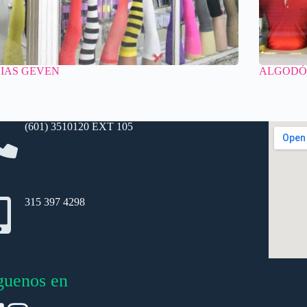
IAS GEVEN
ALGODÓ
(601) 3510120 EXT 105
315 397 4298
guenos en