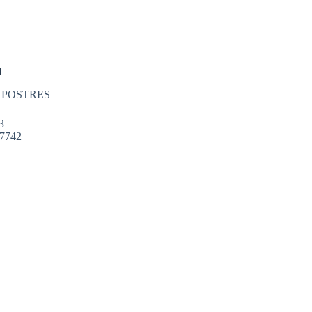
1
 POSTRES
3
97742